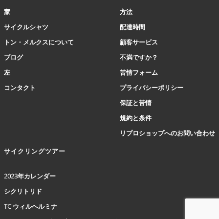
ョ
家
方法
ン
は
サイクルシャツ
配達時間
商
トン・メルクスについて
顧客サービス
品
ペ
ブログ
不満ですか？
ー
左
苦情フォーム
ジ
か
コンタクト
プライバシーポリシー
ら
保証と苦情
選
択
規約と条件
で
リプロショップへのお問い合わせ
き
ま
サイクリングツアー
す
2023年カレンダー
シクリトリド
TC ウィルヘルミナ