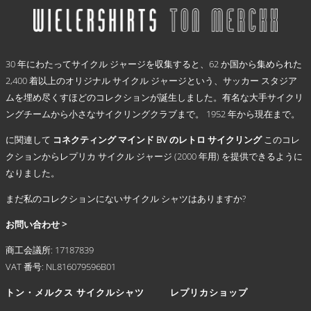
で
品
–
き
に
€ 69,95
ま
は
.
す
複
30 年にわたってサイクル ジャージを収集すると、62 か国から集められた
数
2,400 着以上のオリジナル サイクル ジャージという、サッカー スタジア
の
ムを埋め尽くすほどのコレクションが誕生しました。有名な大手サイクリ
バ
リ
ングチームから小さなサイクリングクラブまで。 1952 年から現在まで。
エ
に関連して
コネクティング マインド BV のレトロ サイクリング
このコレ
ー
シ
クションからレプリカ サイクル ジャージ (2000 年用) を提供できるように
ョ
なりました。
ン
まだ私のコレクションにないサイクル シャツはありますか?
が
あ
お問い合わせ >
り
ま
商工会議所: 17187839
す。
VAT 番号: NL816079596B01
オ
プ
トン・メルクス サイクルシャツ
レプリカショップ
シ