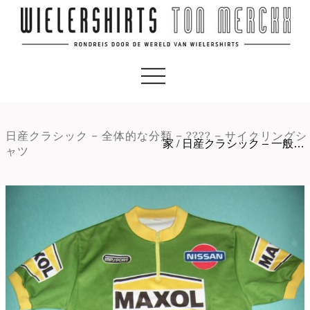
日産クラシック – 全体的な分類 – ???? – サイクリングシ
家
/
日産クラシック – 一般…
ャツ