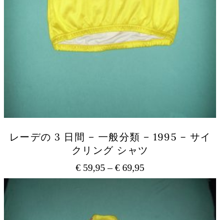
レーデの 3 日間 – 一般分類 – 1995 – サイ
クリング シャツ
€
59,95
–
€
69,95
価
格
こ
の
帯:
商
€ 59,95
品
–