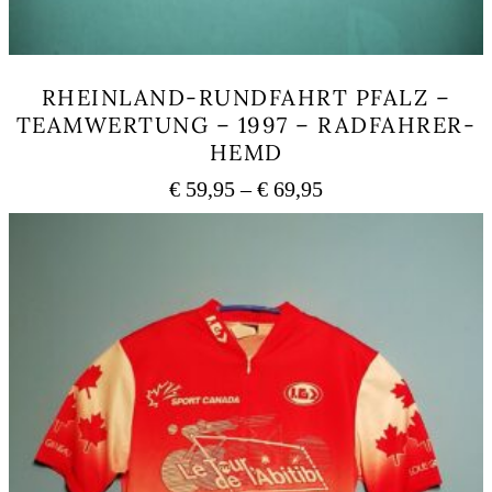
RHEINLAND-RUNDFAHRT PFALZ –
TEAMWERTUNG – 1997 – RADFAHRER-
HEMD
Preisspanne:
€
59,95
–
€
69,95
€ 59,95
Dieses
bis
Produkt
weist
€ 69,95
mehrere
Varianten
auf.
Die
Optionen
können
auf
der
Produktseite
gewählt
werden