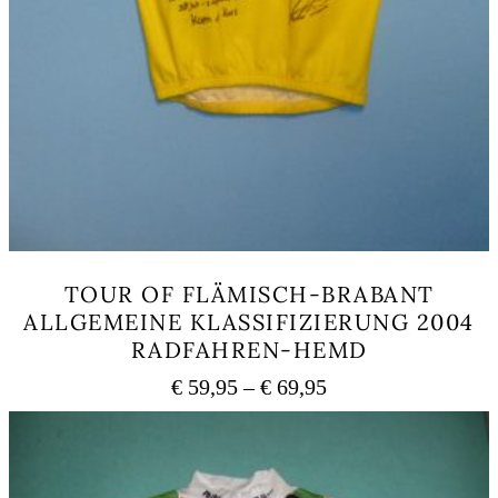
TOUR OF FLÄMISCH-BRABANT
ALLGEMEINE KLASSIFIZIERUNG 2004
RADFAHREN-HEMD
Preisspanne:
€
59,95
–
€
69,95
€ 59,95
Dieses
bis
Produkt
weist
€ 69,95
mehrere