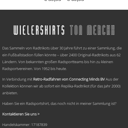
€ 59,95
Dieses
bis
Produkt
weist
€ 69,95
mehrere
Varianten
auf.
Die
.
Optionen
Das Sammeln von Radtrikots über 30 Jahre führt zu einer Sammlung, die
können
auf
ein Fußballstadion füllen könnte – über 2400 Original-Radtrikots aus 62
der
Ländern. Von bekannten großen Radsportteams bis hin zu kleinen
Produktseite
Radsportvereinen. Von 1952 bis heute.
gewählt
werden
In Verbindung mit
Retro-Radfahren von Connecting Minds BV
Aus der
Kollektion können wir ab sofort ein Replika-Radtrikot (für das Jahr 2000)
anbieten.
Haben Sie ein Radsportshirt, das noch nicht in meiner Sammlung ist?
Kontaktieren Sie uns >
Handelskammer: 17187839