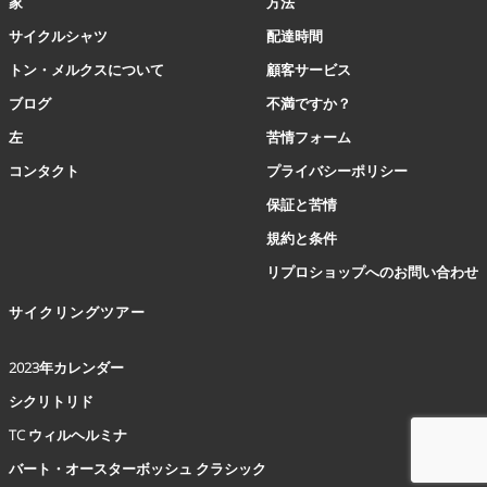
家
方法
ン
は
サイクルシャツ
配達時間
商
トン・メルクスについて
顧客サービス
品
ペ
ブログ
不満ですか？
ー
左
苦情フォーム
ジ
か
コンタクト
プライバシーポリシー
ら
保証と苦情
選
択
規約と条件
で
リプロショップへのお問い合わせ
き
ま
サイクリングツアー
す
2023年カレンダー
シクリトリド
TC ウィルヘルミナ
バート・オースターボッシュ クラシック