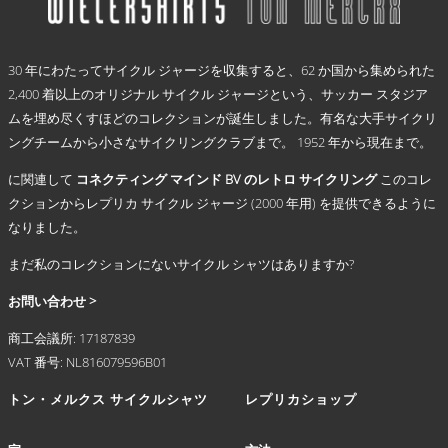
択
に
で
は
き
.
複
ま
30 年にわたってサイクル ジャージを収集すると、62 か国から集められた
数
す
2,400 着以上のオリジナル サイクル ジャージという、サッカー スタジア
の
ムを埋め尽くすほどのコレクションが誕生しました。有名な大手サイクリ
バ
リ
ングチームから小さなサイクリングクラブまで。 1952 年から現在まで。
エ
に関連して
コネクティング マインド BV のレトロ サイクリング
このコレ
ー
シ
クションからレプリカ サイクル ジャージ (2000 年用) を提供できるように
ョ
なりました。
ン
まだ私のコレクションにないサイクル シャツはありますか?
が
あ
お問い合わせ >
り
ま
商工会議所: 17187839
す。
VAT 番号: NL816079596B01
オ
プ
トン・メルクス サイクルシャツ
レプリカショップ
シ
ョ