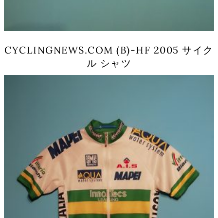
ョ
ン
は
商
品
CYCLINGNEWS.COM (B)-HF 2005 サイク
ペ
ル シャツ
ー
ジ
こ
か
の
ら
商
選
品
択
に
で
は
き
複
ま
数
す
の
バ
リ
エ
ー
シ