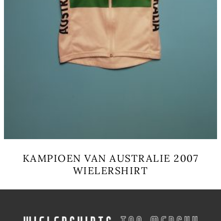
ョ
ン
が
あ
り
ま
す。
オ
プ
シ
ョ
ン
は
商
品
KAMPIOEN VAN AUSTRALIE 2007
ペ
WIELERSHIRT
ー
ジ
こ
か
の
ら
商
選
品