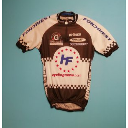
品
に
は
複
数
の
バ
リ
エ
ー
シ
ョ
ン
が
あ
り
ま
す。
オ
プ
シ