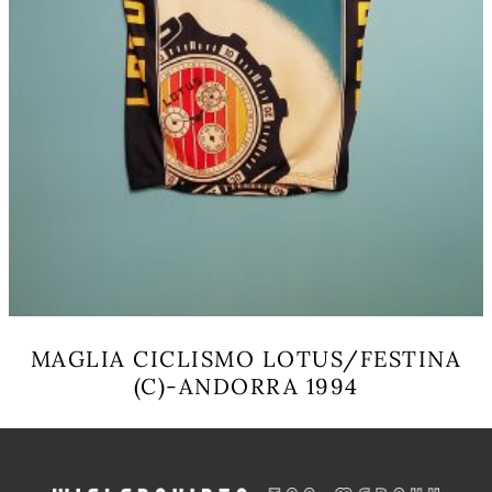
MAGLIA CICLISMO LOTUS/FESTINA
(C)-ANDORRA 1994
Questo
prodotto
ha
più