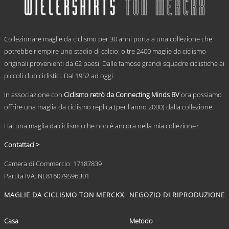
varianti.
Le
opzioni
.
possono
Collezionare maglie da ciclismo per 30 anni porta a una collezione che
essere
scelte
potrebbe riempire uno stadio di calcio: oltre 2400 maglie da ciclismo
nella
originali provenienti da 62 paesi. Dalle famose grandi squadre ciclistiche ai
pagina
piccoli club ciclistici. Dal 1952 ad oggi.
del
prodotto
In associazione con
Ciclismo retrò da Connecting Minds BV
ora possiamo
offrire una maglia da ciclismo replica (per l'anno 2000) dalla collezione.
Hai una maglia da ciclismo che non è ancora nella mia collezione?
Contattaci >
Camera di Commercio: 17187839
Partita IVA: NL816079596B01
MAGLIE DA CICLISMO TON MERCKX
NEGOZIO DI RIPRODUZIONE
Casa
Metodo