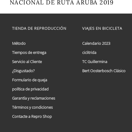
NACIONAL DE RUTA ARUBA 2019
Este
producto
tiene
múltiples
TIENDA DE REPRODUCCIÓN
VIAJES EN BICICLETA
variantes.
Las
opciones
Método
Calendario 2023
se
Tiempos de entrega
ciclitrida
pueden
elegir
Servicio al Cliente
TC Guillermina
en
la
¿Disgustado?
Bert Oosterbosch Clásico
página
Formulario de queja
de
producto
política de privacidad
Garantía y reclamaciones
Términos y condiciones
Contacte a Repro Shop