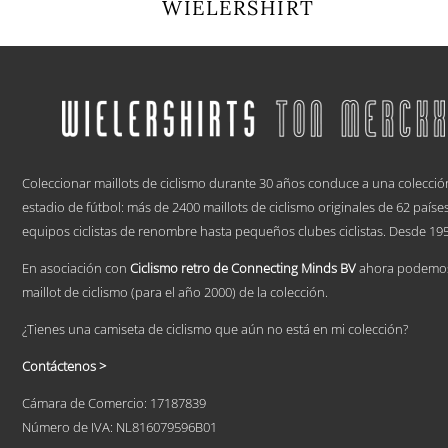
WIELERSHIRT
Este
producto
tiene
múltiples
variantes.
Las
opciones
.
se
pueden
Coleccionar maillots de ciclismo durante 30 años conduce a una colecció
elegir
estadio de fútbol: más de 2400 maillots de ciclismo originales de 62 país
en
equipos ciclistas de renombre hasta pequeños clubes ciclistas. Desde 195
la
página
En asociación con
Ciclismo retro de Connecting Minds BV
ahora podemos 
de
producto
maillot de ciclismo (para el año 2000) de la colección.
¿Tienes una camiseta de ciclismo que aún no está en mi colección?
Contáctenos >
Cámara de Comercio: 17187839
Número de IVA: NL816079596B01