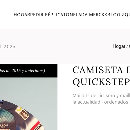
HOGAR
PEDIR RÉPLICA
TONELADA MERCKX
BLOG
IZQ
L 2025
Hogar
/
CAMISETA 
los de 2015 y anteriores)
QUICKSTEP
Maillots de ciclismo y mai
la actualidad - ordenados 