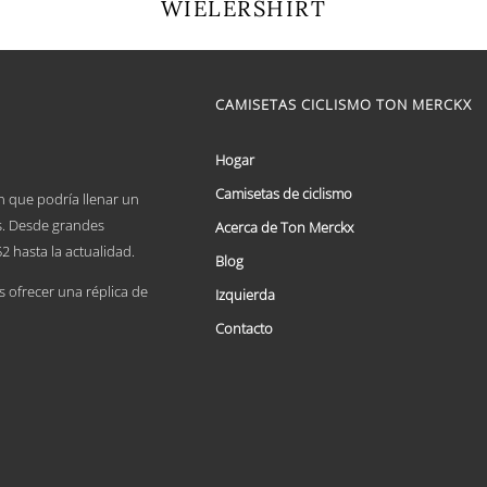
WIELERSHIRT
Este
producto
tiene
múltiples
CAMISETAS CICLISMO TON MERCKX
variantes.
Las
opciones
Hogar
se
Camisetas de ciclismo
pueden
n que podría llenar un
elegir
es. Desde grandes
Acerca de Ton Merckx
en
2 hasta la actualidad.
la
Blog
página
ofrecer una réplica de
Izquierda
de
producto
Contacto