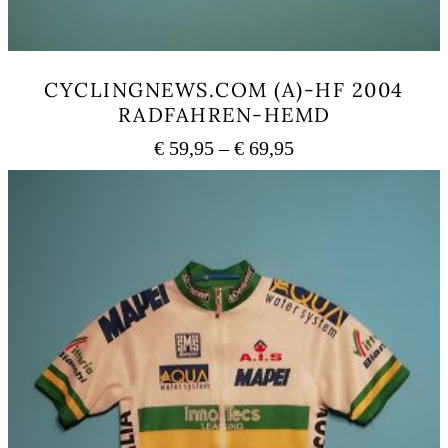
CYCLINGNEWS.COM (A)-HF 2004
RADFAHREN-HEMD
Preisspanne:
€
59,95
–
€
69,95
€ 59,95
Dieses
bis
Produkt
weist
€ 69,95
mehrere
Varianten
auf.
Die
Optionen
können
auf
der
Produktseite
gewählt
werden