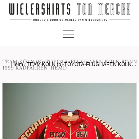
TEAM KÖLN (B)-TOYOTA-FLUGHAFEN KOLN BONN
Heim
/
TEAM KÖLN (b)-TOYOTA-FLUGHAFEN KÖLN…
1999 RADFAHREN-HEMD