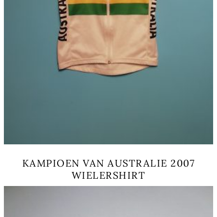
KAMPIOEN VAN AUSTRALIE 2007
WIELERSHIRT
Dieses
Produkt
weist
mehrere