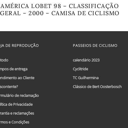
AMÉRICA LOBET 98 – CLASSIFICAÇÃO
GERAL – 2000 – CAMISA DE CICLISMO
This
product
has
multiple
variants.
OJA DE REPRODUÇÃO
PASSEIOS DE CICLISMO
The
options
may
todo
calendário 2023
be
chosen
mpos de entrega
Cyclitride
on
endimento ao Cliente
TC Guilhermina
the
product
scontente?
Clássico de Bert Oosterbosch
page
rmulário de reclamação
lítica de Privacidade
rantia e reclamações
rmos e Condições