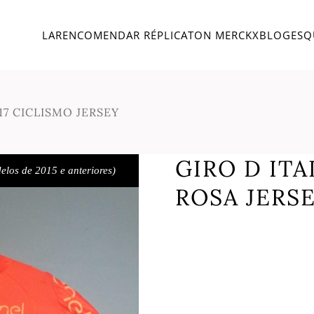
LAR
ENCOMENDAR RÉPLICA
TON MERCKX
BLOG
ESQ
17 CICLISMO JERSEY
GIRO D ITA
elos de 2015 e anteriores)
ROSA JERSE