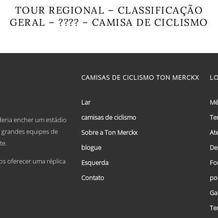
TOUR REGIONAL – CLASSIFICAÇÃO
GERAL – ???? – CAMISA DE CICLISMO
This
product
has
multiple
variants.
CAMISAS DE CICLISMO TON MERCKX
L
The
options
may
Lar
Mé
be
chosen
camisas de ciclismo
Te
deria encher um estádio
on
De grandes equipes de
Sobre a Ton Merckx
At
the
product
te.
blogue
De
page
 oferecer uma réplica
Esquerda
Fo
Contato
po
Ga
Te