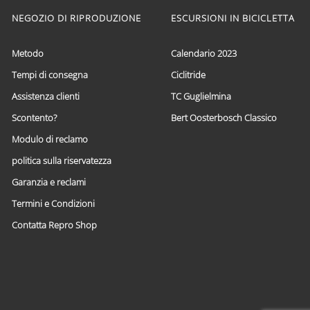
varianti.
NEGOZIO DI RIPRODUZIONE
ESCURSIONI IN BICICLETTA
Le
opzioni
possono
Metodo
Calendario 2023
essere
scelte
Tempi di consegna
Ciclitride
nella
Assistenza clienti
TC Guglielmina
pagina
del
Scontento?
Bert Oosterbosch Classico
prodotto
Modulo di reclamo
politica sulla riservatezza
Garanzia e reclami
Termini e Condizioni
Contatta Repro Shop