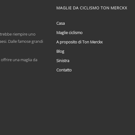
ha
più
MAGLIE DA CICLISMO TON MERCKX
varianti.
Le
opzioni
Casa
possono
Maglie ciclismo
essere
otrebbe riempire uno
scelte
paesi. Dalle famose grandi
A proposito di Ton Merckx
nella
pagina
Blog
del
offrire una maglia da
Sinistra
prodotto
Contatto