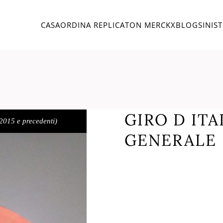
CASA
ORDINA REPLICA
TON MERCKX
BLOG
SINIS
GIRO D ITA
 2015 e precedenti)
GENERALE