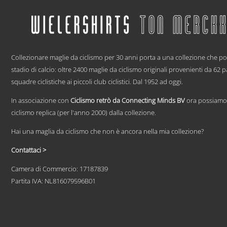
ha
più
varianti.
Le
opzioni
.
possono
essere
Collezionare maglie da ciclismo per 30 anni porta a una collezione che p
scelte
stadio di calcio: oltre 2400 maglie da ciclismo originali provenienti da 62 
nella
squadre ciclistiche ai piccoli club ciclistici. Dal 1952 ad oggi.
pagina
del
In associazione con
Ciclismo retrò da Connecting Minds BV
ora possiamo 
prodotto
ciclismo replica (per l'anno 2000) dalla collezione.
Hai una maglia da ciclismo che non è ancora nella mia collezione?
Contattaci >
Camera di Commercio: 17187839
Partita IVA: NL816079596B01