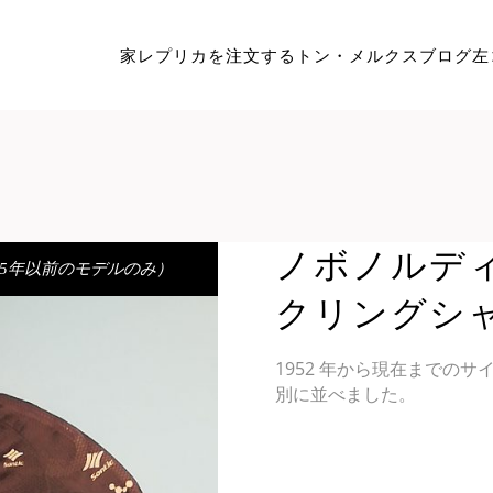
家
レプリカを注文する
トン・メルクス
ブログ
左
ノボノルディ
15年以前のモデルのみ）
クリングシ
1952 年から現在までの
別に並べました。