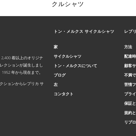
クルシャツ
こ
の
商
トン・メルクス サイクルシャツ
レプ
品
に
は
家
方法
複
サイクルシャツ
配達
,400 着以上のオリジナ
数
コレクションが誕生しまし
の
トン・メルクスについて
顧客
バ
952 年から現在まで。
ブログ
不満
リ
クションからレプリカ サ
エ
左
苦情
ー
コンタクト
プラ
シ
ョ
保証
ン
規約
が
リプ
あ
り
ま