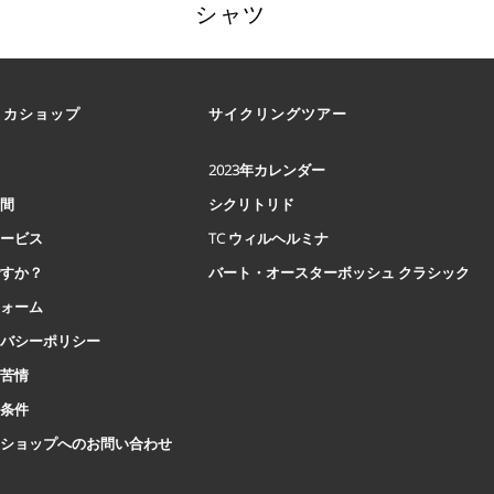
シャツ
こ
の
商
リカショップ
サイクリングツアー
品
に
は
2023年カレンダー
複
時間
シクリトリド
数
の
サービス
TC ウィルヘルミナ
バ
ですか？
バート・オースターボッシュ クラシック
リ
エ
フォーム
ー
イバシーポリシー
シ
と苦情
ョ
ン
と条件
が
ロショップへのお問い合わせ
あ
り
ま