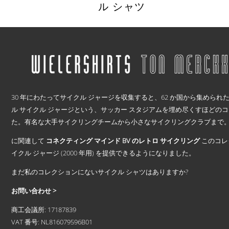
ル シャツ
こ
の
商
品
に
は
.
複
30 年にわたってサイクル ジャージを収集すると、62 か国から集められた 2
数
ル サイクル ジャージという、サッカー スタジアムを埋め尽くすほどの
の
バ
た。有名な大手サイクリングチームから小さなサイクリングクラブまで。 1
リ
に関連して
コネクティング マインド BV のレトロ サイクリング
このコレ
エ
ー
イクル ジャージ (2000 年用) を提供できるようになりました。
シ
まだ私のコレクションにないサイクル シャツはありますか?
ョ
ン
お問い合わせ >
が
あ
商工会議所: 17187839
り
VAT 番号: NL816079596B01
ま